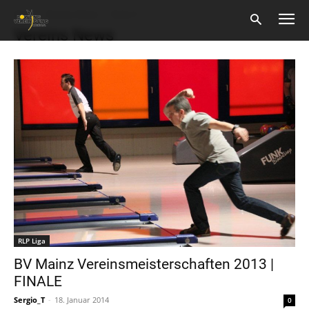
Start
Vereins News
Seite 5
Vereins News
RLP Liga
BV Mainz Vereinsmeisterschaften 2013 |
FINALE
Sergio_T
-
18. Januar 2014
0