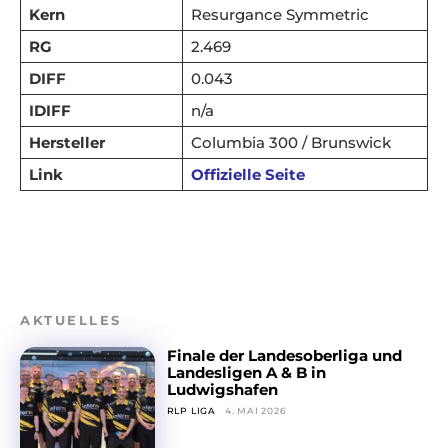
Kern
Resurgance Symmetric
RG
2.469
DIFF
0.043
IDIFF
n/a
Hersteller
Columbia 300 / Brunswick
Link
Offizielle Seite
AKTUELLES
Finale der Landesoberliga und
Landesligen A & B in
Ludwigshafen
RLP LIGA
4. MAI 2026