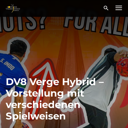
DV8 Verge Hybrid –
Vorstellung mit
verschiedenen
Spielweisen