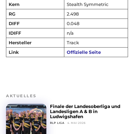
Kern
Stealth Symmetric
RG
2.498
DIFF
0.048
IDIFF
n/a
Hersteller
Track
Link
Offizielle Seite
AKTUELLES
Finale der Landesoberliga und
Landesligen A & B in
Ludwigshafen
RLP LIGA
4. MAI 2026