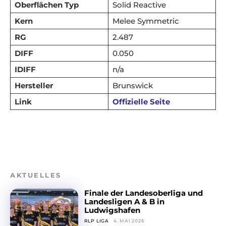
Oberflächen Typ
Solid Reactive
Kern
Melee Symmetric
RG
2.487
DIFF
0.050
IDIFF
n/a
Hersteller
Brunswick
Link
Offizielle Seite
AKTUELLES
Finale der Landesoberliga und
Landesligen A & B in
Ludwigshafen
RLP LIGA
4. MAI 2026