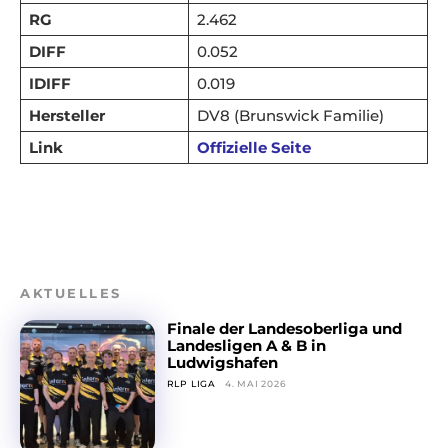
RG
2.462
DIFF
0.052
IDIFF
0.019
Hersteller
DV8 (Brunswick Familie)
Link
Offizielle Seite
AKTUELLES
Finale der Landesoberliga und
Landesligen A & B in
Ludwigshafen
RLP LIGA
4. MAI 2026