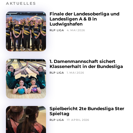
AKTUELLES
Finale der Landesoberliga und
Landesligen A & B in
Ludwigshafen
RLP LIGA
4. MAI 2026
1. Damenmannschaft sichert
Klassenerhalt in der Bundesliga
RLP LIGA
1. MAI 2026
Spielbericht 2te Bundesliga 5ter
Spieltag
RLP LIGA
17. APRIL 2026