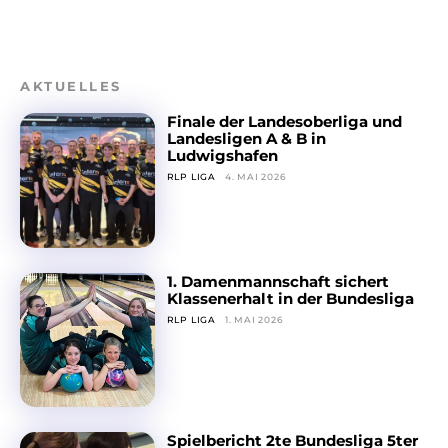
AKTUELLES
Finale der Landesoberliga und
Landesligen A & B in
Ludwigshafen
RLP LIGA
4. MAI 2026
1. Damenmannschaft sichert
Klassenerhalt in der Bundesliga
RLP LIGA
1. MAI 2026
Spielbericht 2te Bundesliga 5ter