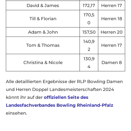
David & James
172,17
Herren 17
170,5
Till & Florian
Herren 18
0
Adam & John
157,50
Herren 20
140,9
Tom & Thomas
Herren 17
2
130,9
Christina & Nicole
Damen 8
4
Alle detaillierten Ergebnisse der RLP Bowling Damen
und Herren Doppel Landesmeisterschaften 2024
könnt ihr auf der
offiziellen Seite des
Landesfachverbandes Bowling Rheinland-Pfalz
einsehen.